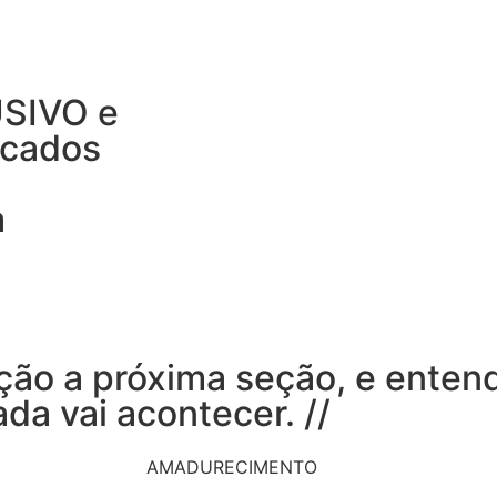
USIVO e
ocados
a
a
nção a próxima seção, e enten
da vai acontecer. //
AMADURECIMENTO