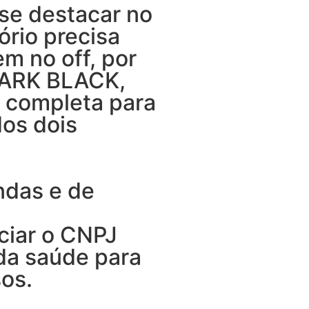
 se destacar no
tório precisa
m no off, por
HARK BLACK,
 completa para
dos dois
ndas e de
ciar o CNPJ
da saúde para
sos.