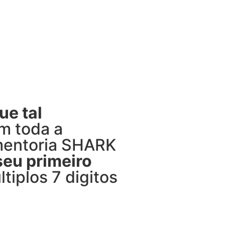
ue tal
m toda a
 mentoria SHARK
 seu primeiro
tiplos 7 digitos