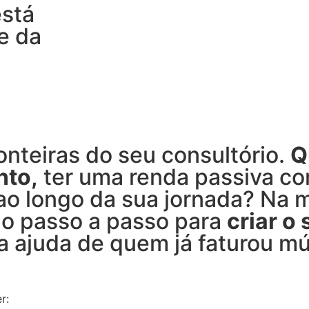
está
e da
onteiras do seu consultório.
Q
nto,
ter uma renda passiva co
ao longo da sua jornada? Na
ao passo a passo para
criar o
 ajuda de quem já faturou múl
r: