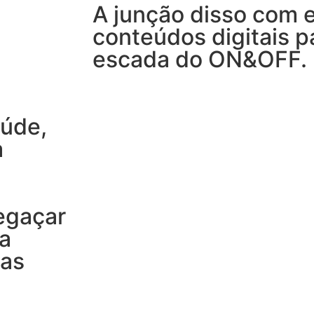
A junção disso com e
conteúdos digitais p
escada do ON&OFF.
aúde,
a
regaçar
a
das