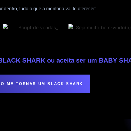
 dentro, tudo o que a mentoria vai te oferecer:
m BLACK SHARK ou aceita ser um BABY S
O ME TORNAR UM BLACK SHARK