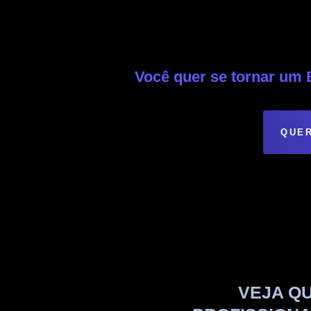
Você quer se tornar u
QUER
VEJA Q