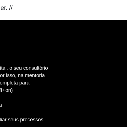
r. //
tal, o seu consultório
or isso, na mentoria
ompleta para
ff+on)
a
iar seus processos.