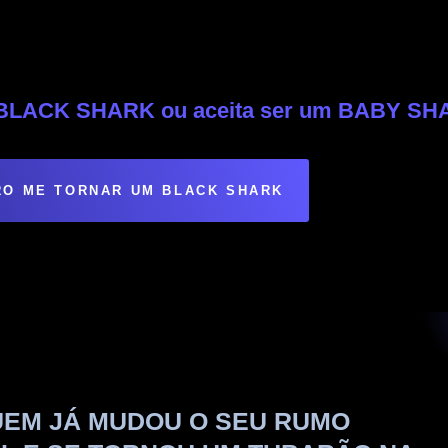
m BLACK SHARK ou aceita ser um BABY S
O ME TORNAR UM BLACK SHARK
UEM JÁ MUDOU O SEU RUMO