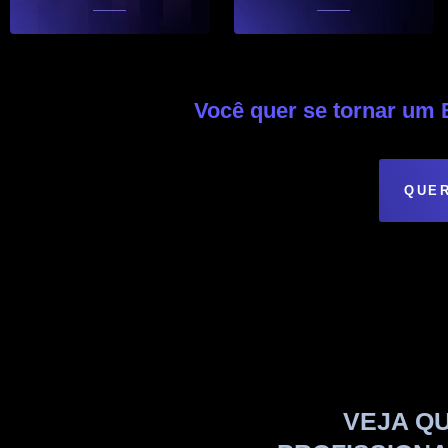
Você quer se tornar u
QUER
VEJA Q