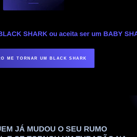
m BLACK SHARK ou aceita ser um BABY S
O ME TORNAR UM BLACK SHARK
UEM JÁ MUDOU O SEU RUMO