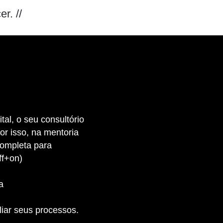
r. //
tal, o seu consultório
or isso, na mentoria
ompleta para
ff+on)
a
iar seus processos.