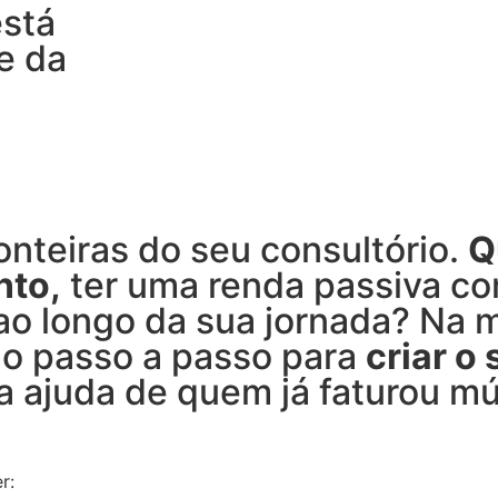
está
e da
onteiras do seu consultório.
Q
nto,
ter uma renda passiva co
ao longo da sua jornada? Na
ao passo a passo para
criar o
 ajuda de quem já faturou múl
r: