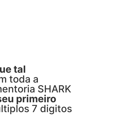
ue tal
m toda a
 mentoria SHARK
 seu primeiro
tiplos 7 digitos