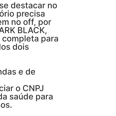
 se destacar no
tório precisa
m no off, por
HARK BLACK,
 completa para
dos dois
ndas e de
ciar o CNPJ
da saúde para
sos.