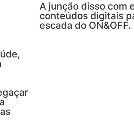
A junção disso com e
conteúdos digitais p
escada do ON&OFF.
aúde,
a
regaçar
a
das