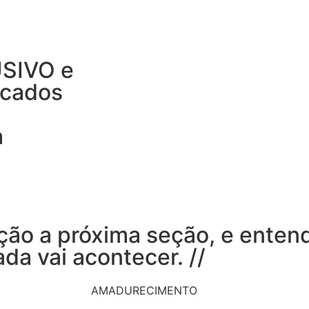
USIVO e
ocados
a
a
nção a próxima seção, e enten
da vai acontecer. //
AMADURECIMENTO